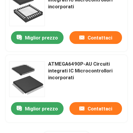
incorporati
Circuito integrato del TI
Circuito integrato della st
Miglior prezzo
Contattaci
Circuito integrato di Intel
ATMEGA6490P-AU Circuiti
integrati IC Microcontrollori
Chip di NXP IC
incorporati
Chip di ATMEL
Miglior prezzo
Contattaci
Chip di IC del transistor
Circuito integrato di SMD