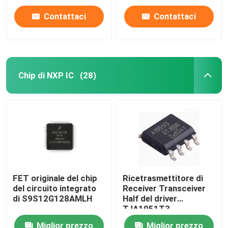
Contattaci
Contattaci
Chip di NXP IC
(28)
FET originale del chip
Ricetrasmettitore di
del circuito integrato
Receiver Transceiver
di S9S12G128AMLH
Half del driver
TJA1051T3
Miglior prezzo
Miglior prezzo