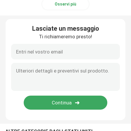
Osservi più
Il computer IC scheggia
Lasciate un messaggio
Condensatori dei componenti elettronici
Ti richiameremo presto!
Scheda madre del server
Drive del hard disk dello SSD
Modulo di memoria
Esposizione LCD di SMG
Esposizione LCD di Iphone