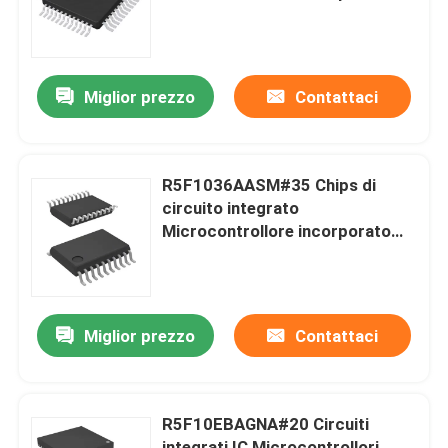
MCU
Circa noi
Miglior prezzo
Contattaci
Giro della fabbrica
Controllo di qualità
R5F1036AASM#35 Chips di
circuito integrato
Microcontrollore incorporato
Contattici
MCU
Richieda una citazione
Miglior prezzo
Contattaci
Chip del circuito integrato
R5F10EBAGNA#20 Circuiti
chip di memoria flash CI
integrati IC Microcontrollori