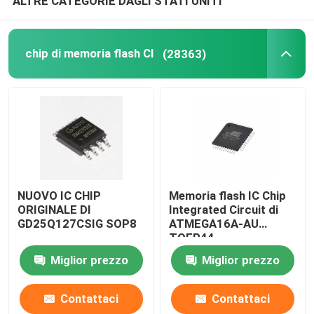
ALTRE CATEGORIE DAGLI STATI UNITI
esposizione dell'affissione a cristalli liquidi del telefon
chip di memoria flash CI
(28363)
Riciclaggio dei componenti elettronici
NUOVO IC CHIP
Memoria flash IC Chip
ORIGINALE DI
Integrated Circuit di
GD25Q127CSIG SOP8
ATMEGA16A-AU
TQFP44
Miglior prezzo
Miglior prezzo
Contattaci
Contattaci