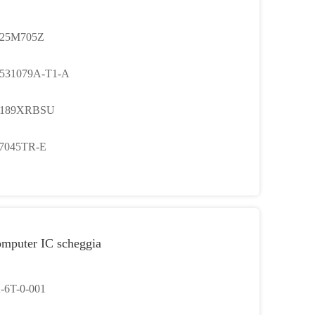
25M705Z
531079A-T1-A
189XRBSU
7045TR-E
omputer IC scheggia
-6T-0-001