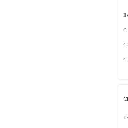
Il
sc
Ch
A
Ci
A
Ch
TQ
Ci
E