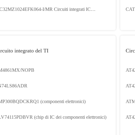
corporati
Flas
C32MZ1024EFK064-I/MR Circuiti integrati IC
CAT2
crocontrollori incorporati
chip
rcuito integrato del TI
Circ
M4861MX/NOPB
AT4
N74LS86ADR
AT4
P300BQDCKRQ1 (componenti elettronici)
ATM
V74115PDBVR (chip di IC dei componenti elettronici)
AT4