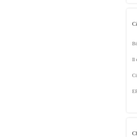
Ci
Bi
E
Il
36
Ci
Q
EP
sc
C