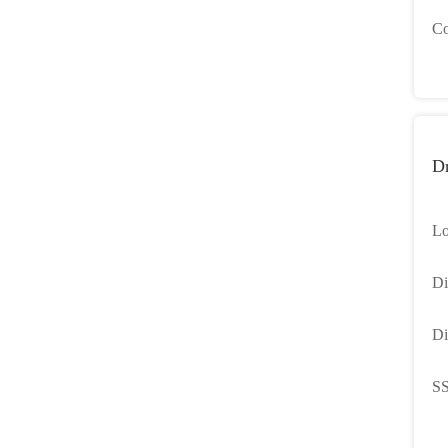
co
Co
2
Dr
Lo
de
Di
PC
di
Di
Be
di
SS
du