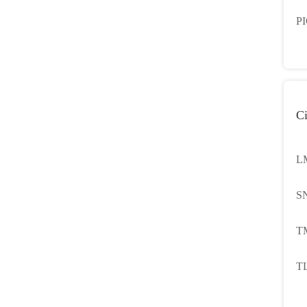
in
PI
Mi
Ci
L
S
TM
TL