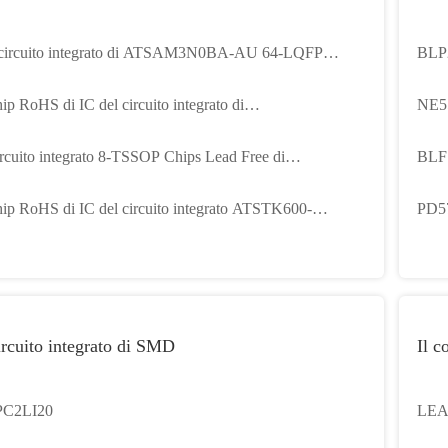
 circuito integrato di ATSAM3N0BA-AU 64-LQFP
BLP
heggia RoHS compiacente
ip RoHS di IC del circuito integrato di
NE5
TSAM4SD32BA-AU 64-TQFP
rcuito integrato 8-TSSOP Chips Lead Free di
BLF
TA8403C-6AQY 66
ip RoHS di IC del circuito integrato ATSTK600-
PD5
FP44 compiacente
rcuito integrato di SMD
Il c
PC2LI20
LEA