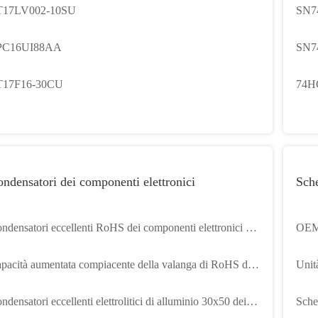
T17LV002-10SU
SN7
PC16UI88AA
SN7
T17F16-30CU
74H
ndensatori dei componenti elettronici
Sche
ndensatori eccellenti RoHS dei componenti elettronici del
OEM 
ndensatore 2.7V 3000F
PCIe
pacità aumentata compiacente della valanga di RoHS del
Unit
Expr
ndensatore elettrico di EEU-FR1H331LB
sche
ndensatori eccellenti elettrolitici di alluminio 30x50 dei
Sche