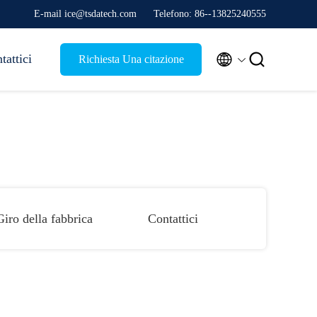
E-mail ice@tsdatech.com
Telefono: 86--13825240555


tattici
Richiesta Una citazione
Giro della fabbrica
Contattici