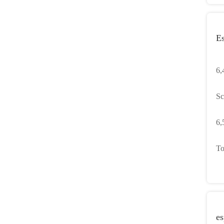
E
6,4" SMG S10 
ce
6,
de
To
di
es