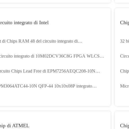
rcuito integrato di Intel
Chi
t di Chips RAM 48 del circuito integrato di
32 
PM7256AETI144-7N TQFP-144
micr
 circuito integrato di 10M02DCV36C8G FPGA WLCSP-
Circu
 scheggia 28620 Kbit
MC5
rcuito Chips Lead Free di EPM7256AEQC208-10N
Chip
FP-208
del c
M3064ATC44-10N QFP-44 10x10x08P integrato
Mic
heggia RoHS compiacente
MCI
hip di ATMEL
Chip