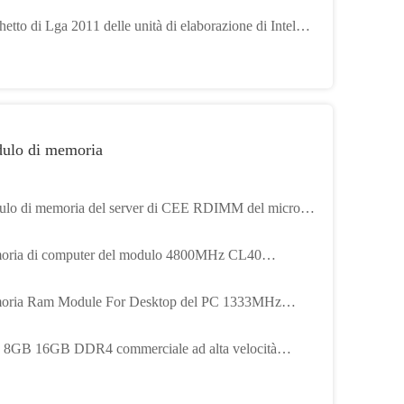
controllo industriale ATX-EI8124
etto di Lga 2011 delle unità di elaborazione di Intel
 di sostegno due della scheda madre di Atx 4*Ddr3
 del chipset di Intel SR650
ulo di memoria
lo di memoria del server di CEE RDIMM del micron
B DDR4 3200MHz
ria di computer del modulo 4800MHz CL40
l'OEM DDR5 RAM 16GB 32GB UDIMM DRAM di
ria Ram Module For Desktop del PC 1333MHz
N per il desktop pc PC5-38400
0MHz di KingSpec DDR3-4GB
8GB 16GB DDR4 commerciale ad alta velocità
 per le CEE del registro