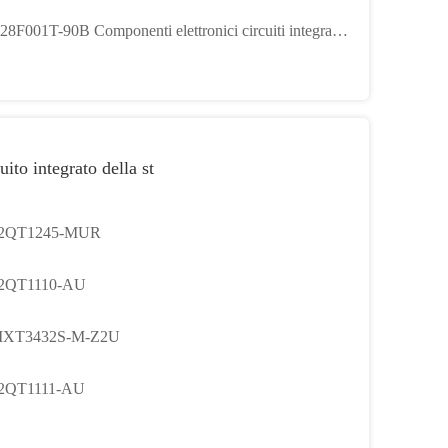
h Memory IC Chip
8F001T-90B Componenti elettronici circuiti integrati
 IC
uito integrato della st
2QT1245-MUR
2QT1110-AU
XT3432S-M-Z2U
2QT1111-AU