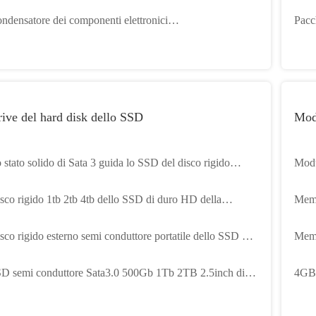
ndensatori 63v 12000uf
per 
ndensatore dei componenti elettronici
Pacch
5YXG220MEFC6.3X11 senza piombo
Xeon
64gb
ive del hard disk dello SSD
Mod
 stato solido di Sata 3 guida lo SSD del disco rigido
Modu
ll'OEM dei dischi rigidi esterni 120GB 1TB 2TB per il
64G
sco rigido 1tb 2tb 4tb dello SSD di duro HD della
Memo
 del computer portatile
scoteca del disco rigido dell'OEM 2.5Inch SATA 3 di
del
sco rigido esterno semi conduttore portatile dello SSD del
Memo
stoss
BIWI
sco rigido di esterno di M.2 SATA 2280
160
D semi conduttore Sata3.0 500Gb 1Tb 2TB 2.5inch di
4GB 
ri delle discoteche dell'azionamento dell'OEM SA510
DIMM