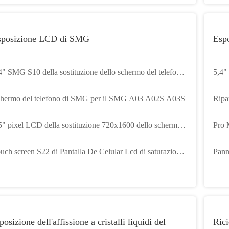
sposizione LCD di SMG
Esp
della sostituzione dello schermo del telefono
5,4"
llulare più lo schermo RoHS
dell
Schermo del telefono di SMG per il SMG A03 A02S A03S
Ripa
sche
5" pixel LCD della sostituzione 720x1600 dello schermo
Pro 
l telefono cellulare del SMG Note 8
Ipho
uch screen S22 di Pantalla De Celular Lcd di saturazione
Pann
 colore acceso di RoHS ultra LCD
dell
posizione dell'affissione a cristalli liquidi del
Rici