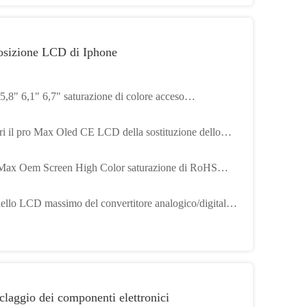
osizione LCD di Iphone
 5,8" 6,1" 6,7" saturazione di colore acceso
'esposizione di Iphone dello schermo di Oled
ri il pro Max Oled CE LCD della sostituzione dello
rmo di Iphone 11 rotti
Max Oem Screen High Color saturazione di RoHS
ne 13
ello LCD massimo del convertitore analogico/digitale
a sostituzione dello schermo di 1334X750P Iphone Xs
claggio dei componenti elettronici