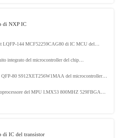
p di NXP IC
bit LQFP-144 MCF52259CAG80 di IC MCU del
ocontroller di IC Chip Original MCF5225x
ito integrato del microcontroller del chip
6F8367VPYE di MC56F8367 IC
 QFP-80 S912XET256W1MAA del microcontroller
ircuito integrato
roprocessore del MPU I.MX53 800MHZ 529FBGA
MX537CVP8C2 di IC
 di IC del transistor