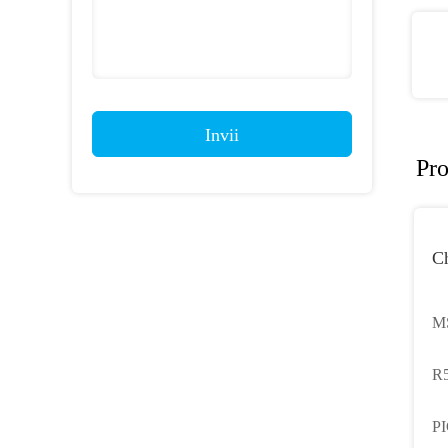
Invii
Pro
Ch
MS
in
R5
Mi
PI