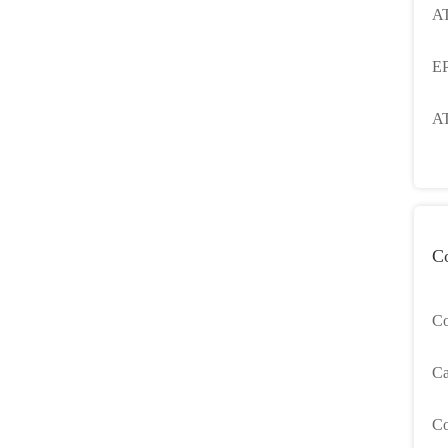
A
E
A
Co
Co
co
Ca
co
Co