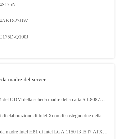
4S175N
4ABT823DW
C175D-Q100J
da madre del server
del ODM della scheda madre della carta Sff-8087
 della colonna montante della scanalatura di PCI
à di elaborazione di Intel Xeon di sostegno due della
ess X8 del computer
da madre del chipset ATX 4*DDR3 64GB di Intel X79
da madre Intel H81 di Intel LGA 1150 I3 I5 I7 ATX