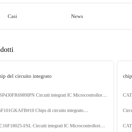
Casi
News
dotti
ip del circuito integrato
chip
P430FR6989IPN Circuiti integrati IC Microcontrollori
CAT
corporati
Chip
F101GKAFB#10 Chips di circuito integrato
Circ
crocontrollore incorporato MCU
C16F18025-I/SL Circuiti integrati IC Microcontrollori
CAT