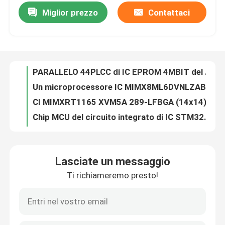
Miglior prezzo
Contattaci
PARALLELO 44PLCC di IC EPROM 4MBIT del circuito integrato di AM29F040-55JC
Un microprocessore IC MIMX8ML6DVNLZAB dei 4 centri
Circa noi
CI MIMXRT1165 XVM5A 289-LFBGA (14x14) I.MX RT1160 MCUBGA289
Chip MCU del circuito integrato di IC STM32H725AEI6 dei microcontroller ad alto rendimento
Giro della fabbrica
Il circuito integrato IC di componente elettronico 93LC66B-I/SN scheggia
Chip 24AA32ATI/MC 32KIC EEPROM di serie di IC di memoria flash di PCB/PCBA
Controllo di qualità
Chip elettronico di AT90CAN128-16AU Chips Integrated Circuit IC
Servizio originale elettronico LQFP64 della lista del chip BOM dei componenti STM32L412RBT6 IC
Contattici
Chip 28TSOP AT45DB041B-TU di IC di memoria flash dell'ISTANTANEO 4M SPI 20MHZ di MASSTOCK IC
Amplificatori lineari professionali di IC di elettronica di LCMXO2-2000HC-4MG132C
Richieda una citazione
Lasciate un messaggio
Chip di riserva originali di Lc della fabbrica dei circuiti integrati di LCMXO2-1200HC-4MG132C nuovi
Ti richiameremo presto!
Memoria flash originale IC Chip Lead Free del circuito integrato AT24C64AN-10SU-2.7
Chip del circuito integrato
Circuito integrato del chip AT24C02N-10SC-2.7 di IC di memoria flash di IC del microcontroller
Nuovo COMMUTATORE 64VQFN LCMXO2-2000HC-4BG256C di ETHERNET di IC originale del circuito di Ntegrated
chip di memoria flash CI
Chip originale AT25F4096W-10SU-2.7 di IC di memoria flash del circuito integrato