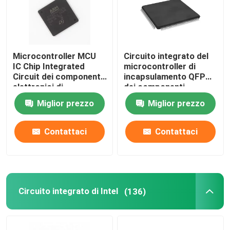
Microcontroller MCU
Circuito integrato del
IC Chip Integrated
microcontroller di
Circuit dei componenti
incapsulamento QFP
elettronici di
dei componenti
STM32F429IGT6
elettronici
Miglior prezzo
Miglior prezzo
LQFP-176
STM32H743IIT6
Contattaci
Contattaci
Circuito integrato di Intel
(136)