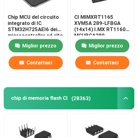
Il computer IC scheggia
Chip MCU del circuito
CI MIMXRT1165
integrato di IC
XVM5A 289-LFBGA
STM32H725AEI6 dei
(14x14) I.MX RT1160
Condensatori dei componenti elettronici
microcontroller ad alto
MCUBGA289
rendimento
Miglior prezzo
Miglior prezzo
Scheda madre del server
Contattaci
Contattaci
Drive del hard disk dello SSD
Modulo di memoria
chip di memoria flash CI
(28363)
Esposizione LCD di SMG
Esposizione LCD di Iphone