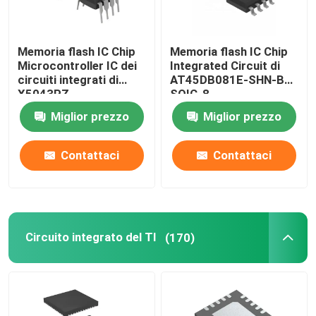
esposizione dell'affissione a cristalli liquidi del telefon
Memoria flash IC Chip
Memoria flash IC Chip
Microcontroller IC dei
Integrated Circuit di
Riciclaggio dei componenti elettronici
circuiti integrati di
AT45DB081E-SHN-B
X5043PZ
SOIC-8
Miglior prezzo
Miglior prezzo
Contattaci
Contattaci
Circuito integrato del TI
(170)