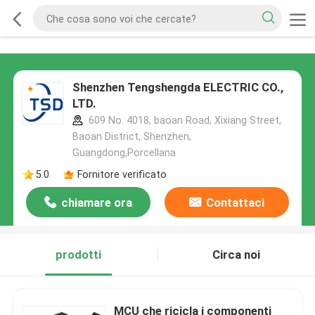
Shenzhen Tengshengda ELECTRIC CO.,
LTD.
609 No. 4018, baoan Road, Xixiang Street,
Baoan District, Shenzhen,
Guangdong,Porcellana
5.0
Fornitore verificato
chiamare ora
Contattaci
prodotti
Circa noi
MCU che ricicla i componenti