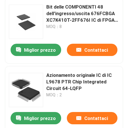
Bit delle COMPONENTI 48
dell'ingresso/uscita 676FCBGA
XC7K410T-2FF676I IC di FPGA
400
MOQ：8
Miglior prezzo
Contattaci
Azionamento originale IC di IC
L9678 PTR Chip Integrated
Circuit 64-LQFP
MOQ：2
Miglior prezzo
Contattaci