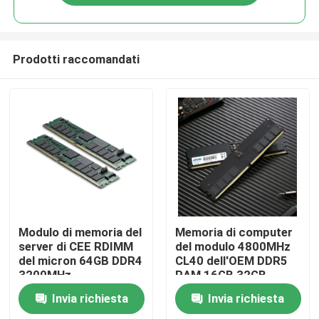
Prodotti raccomandati
Casa
Modulo di memoria del
Memoria di computer
server di CEE RDIMM
del modulo 4800MHz
del micron 64GB DDR4
CL40 dell'OEM DDR5
Prodotti
3200MHz
RAM 16GB 32GB
UDIMM DRAM di BIWIN
Invia richiesta
Invia richiesta
per il desktop pc PC5-
Video
38400