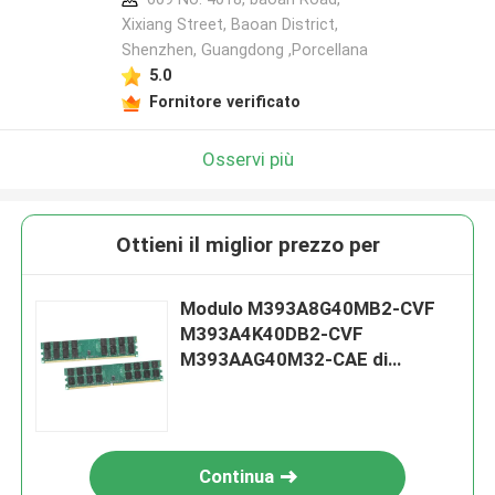
Xixiang Street, Baoan District,
Shenzhen, Guangdong ,Porcellana
5.0
Fornitore verificato
Osservi più
Ottieni il miglior prezzo per
Modulo M393A8G40MB2-CVF
M393A4K40DB2-CVF
M393AAG40M32-CAE di
memoria A7187320
Continua