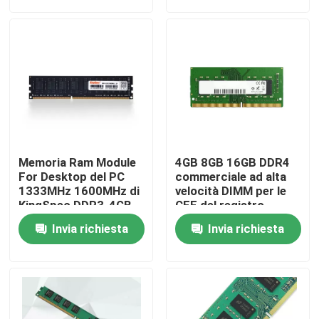
Circa noi
Giro della fabbrica
Controllo di qualità
Memoria Ram Module
4GB 8GB 16GB DDR4
Contattici
For Desktop del PC
commerciale ad alta
1333MHz 1600MHz di
velocità DIMM per le
KingSpec DDR3-4GB
CEE del registro
Richieda una citazione
Invia richiesta
Invia richiesta
Chip del circuito integrato
chip di memoria flash CI