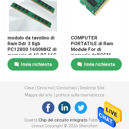
Circuito integrato del TI
Circuito integrato della st
modulo da tavolino di
COMPUTER
Ram Ddr 3 8gb
PORTATILE di Ram
PC12800 1600MHZ di
Module For di
Circuito integrato di Intel
memoria di 4G 8G 16G
memoria dell'OEM
DDR3 1600MHz 4GB
Invia richiesta
Invia richiesta
SO-DIMM 240pin
Chip di NXP IC
Chip di ATMEL
Casa
Circa noi
Contattaci
Desktop Site
Mappa del sito
politica sulla riservatezza
Chip di IC del transistor
Qualità
Chip del circuito integrato
Fabbrica
Circuito integrato di SMD
cinese.Copyright © 2026 Shenzhen