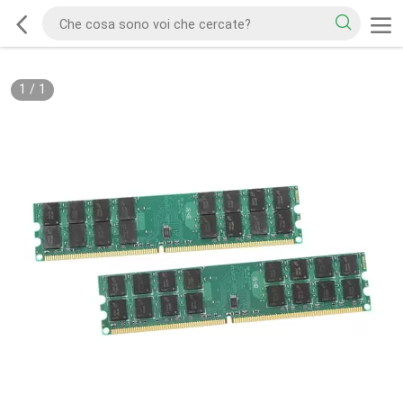
1
/
1