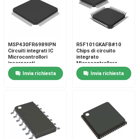
MSP430FR6989IPN
R5F101GKAFB#10
Circuiti integrati IC
Chips di circuito
Microcontrollori
integrato
incorporati
Microcontrollore
incorporato MCU
Invia richiesta
Invia richiesta
Casa
Prodotti
Video