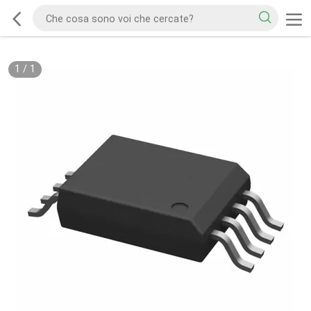
1
/
1