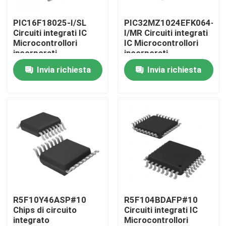
PIC16F18025-I/SL
PIC32MZ1024EFK064-
Circa noi
Circuiti integrati IC
I/MR Circuiti integrati
Microcontrollori
IC Microcontrollori
incorporati
incorporati
Giro della fabbrica
Invia richiesta
Invia richiesta
Controllo di qualità
Contattici
Richieda una citazione
Chip del circuito integrato
R5F10Y46ASP#10
R5F104BDAFP#10
Chips di circuito
Circuiti integrati IC
integrato
Microcontrollori
chip di memoria flash CI