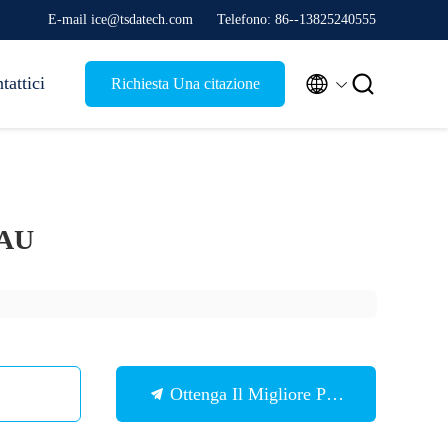
E-mail ice@tsdatech.com
Telefono: 86--13825240555


tattici
Richiesta Una citazione
-AU
Ottenga Il Migliore Prezzo