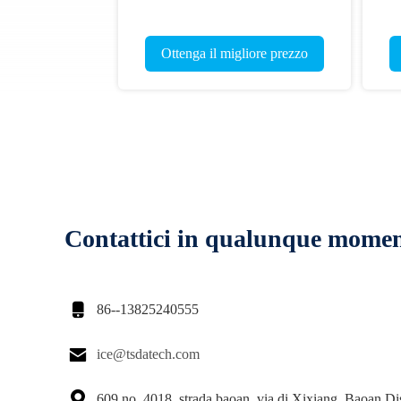
Ottenga il migliore prezzo
Contattici in qualunque mome

86--13825240555

ice@tsdatech.com

609 no. 4018, strada baoan, via di Xixiang, Baoan Dis