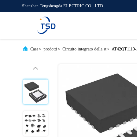
Shenzhen Tengshengda ELECTRIC CO., LTD.
Casa
>
prodotti
>
Circuito integrato della st
>
AT42QT1110